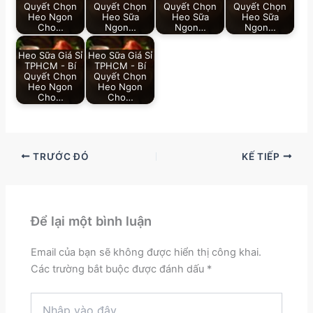
Quyết Chọn
Quyết Chọn
Quyết Chọn
Quyết Chọn
Heo Ngon
Heo Sữa
Heo Sữa
Heo Sữa
Cho…
Ngon…
Ngon…
Ngon…
Heo Sữa Giá Sỉ
Heo Sữa Giá Sỉ
TPHCM - Bí
TPHCM - Bí
Quyết Chọn
Quyết Chọn
Heo Ngon
Heo Ngon
Cho…
Cho…
TRƯỚC ĐÓ
KẾ TIẾP
Để lại một bình luận
Email của bạn sẽ không được hiển thị công khai.
Các trường bắt buộc được đánh dấu
*
Nhập
vào