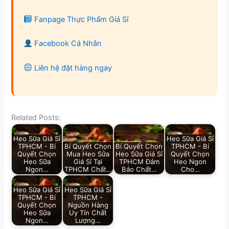
Fanpage Thực Phẩm Giá Sỉ
Facebook Cá Nhân
Liên hệ đặt hàng ngay
Related Posts:
Heo Sữa Giá Sỉ
Heo Sữa Giá Sỉ
TPHCM - Bí
Bí Quyết Chọn
Bí Quyết Chọn
TPHCM - Bí
Quyết Chọn
Mua Heo Sữa
Heo Sữa Giá Sỉ
Quyết Chọn
Heo Sữa
Giá Sỉ Tại
TPHCM Đảm
Heo Ngon
Ngon…
TPHCM Chất…
Bảo Chất…
Cho…
Heo Sữa Giá Sỉ
Heo Sữa Giá Sỉ
TPHCM - Bí
TPHCM -
Quyết Chọn
Nguồn Hàng
Heo Sữa
Uy Tín Chất
Ngon…
Lượng…