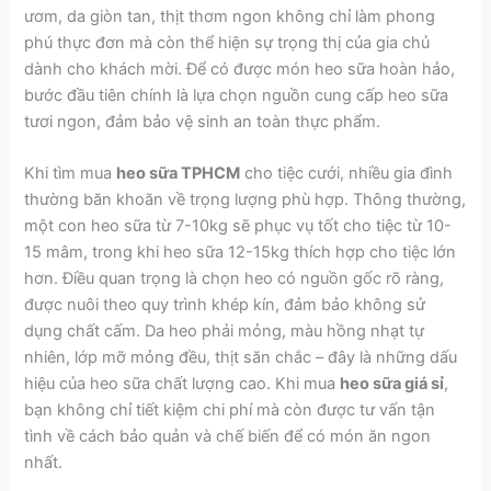
ươm, da giòn tan, thịt thơm ngon không chỉ làm phong
phú thực đơn mà còn thể hiện sự trọng thị của gia chủ
dành cho khách mời. Để có được món heo sữa hoàn hảo,
bước đầu tiên chính là lựa chọn nguồn cung cấp heo sữa
tươi ngon, đảm bảo vệ sinh an toàn thực phẩm.
Khi tìm mua
heo sữa TPHCM
cho tiệc cưới, nhiều gia đình
thường băn khoăn về trọng lượng phù hợp. Thông thường,
một con heo sữa từ 7-10kg sẽ phục vụ tốt cho tiệc từ 10-
15 mâm, trong khi heo sữa 12-15kg thích hợp cho tiệc lớn
hơn. Điều quan trọng là chọn heo có nguồn gốc rõ ràng,
được nuôi theo quy trình khép kín, đảm bảo không sử
dụng chất cấm. Da heo phải mỏng, màu hồng nhạt tự
nhiên, lớp mỡ mỏng đều, thịt săn chắc – đây là những dấu
hiệu của heo sữa chất lượng cao. Khi mua
heo sữa giá sỉ
,
bạn không chỉ tiết kiệm chi phí mà còn được tư vấn tận
tình về cách bảo quản và chế biến để có món ăn ngon
nhất.