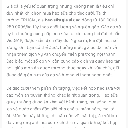
Giá cả là yếu tố quan trọng nhưng không nên là tiêu chí
duy nhất khi chọn mua heo sữa cho tiệc cưới. Tại thị
trường TPHCM, giá
heo sữa giá sỉ
dao động từ 180.000đ –
250.000đ/kg tùy theo chất lượng và nguồn gốc. Các cơ sở
uy tín thường cung cấp heo sữa từ các trang trại đạt chuẩn
VietGAP, được kiểm dịch đầy đủ. Ngoài ra, khi đặt mua số
lượng lớn, bạn có thể được hưởng mức giá ưu đãi hơn và
nhận thêm dịch vụ vận chuyển miễn phí trong nội thành.
Đặc biệt, một số đơn vị còn cung cấp dịch vụ quay heo tận
nơi, giúp món ăn được thưởng thức ngay khi vừa chín, giữ
được độ giòn rụm của da và hương vị thơm ngon nhất.
Để tiệc cưới thêm phần ấn tượng, việc kết hợp heo sữa với
các món ăn truyền thống khác là rất quan trọng. Heo sữa
quay thường được ăn kèm với bánh tráng, rau sống, dưa
leo và nước chấm đặc biệt pha chế từ mắm nêm, me, tỏi
ớt. Món ăn này không chỉ hấp dẫn về mặt thị giác với lớp
da vàng óng ánh mà còn kích thích vị giác bởi sự kết hợp