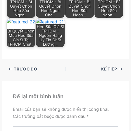
TPHCM - Bí
TPHCM - Bí
TPHCM - Bí
TPHCM - Bí
Quyết Chọn
Quyết Chọn
Quyết Chọn
Quyết Chọn
Heo Sữa
Heo Ngon
Heo Sữa
Heo Sữa
Ngon…
Cho…
Ngon…
Ngon…
Heo Sữa Giá Sỉ
Bí Quyết Chọn
TPHCM -
Mua Heo Sữa
Nguồn Hàng
Giá Sỉ Tại
Uy Tín Chất
TPHCM Chất…
Lượng…
TRƯỚC ĐÓ
KẾ TIẾP
Để lại một bình luận
Email của bạn sẽ không được hiển thị công khai.
Các trường bắt buộc được đánh dấu
*
Nhập