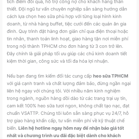
tích điểm đổi quà, hỗ trợ công nợ cho khách hàng thân
thiết. Đội ngũ tư vấn chuyên nghiệp sẵn sàng hướng dẫn
cách lựa chọn heo sữa phù hợp với từng loại hình kinh
doanh, từ nhà hàng buffet, tiệc cưới đến các quán ăn gia
đình. Quy trình đặt hàng đơn giản chỉ qua điện thoại hoặc
tin nhắn, thanh toán linh hoạt, giao hàng tận nơi miễn phí
trong nội thành TPHCM cho đơn hàng từ 3 con trở lên.
Đây chính là giải pháp tối ưu giúp các chủ kinh doanh tiết
kiệm thời gian, công sức và tối đa hóa lợi nhuận.
Nếu bạn đang tìm kiếm đối tác cung cấp
heo sữa TPHCM
với giá cạnh tranh và chất lượng đảm bảo, đừng ngần ngại
liên hệ ngay với chúng tôi. Với nhiều năm kinh nghiệm
trong ngành, nguồn hàng dồi dào từ các trang trại uy tín,
cam kết 100% heo sữa tươi ngon, không chất tạo nạc, đạt
chuẩn VSATTP. Chúng tôi luôn sẵn sàng phục vụ 24/7, hỗ
trợ giao hàng khẩn cấp, tư vấn miễn phí về kỹ thuật chế
biến.
Liên hệ hotline ngay hôm nay để nhận báo giá tốt
nhất và chương trình ưu đãi đặc biệt dành cho khách