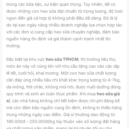
trong các bữa tiệc, sự kiện quan trọng. Tuy nhiên, để có
được những con heo sữa đạt chuẩn từ trọng lượng, độ tươi
ngon đến giá cả hợp lý không phải điều dễ dàng. Đó là lý
do tại sao ngày càng nhiều doanh nghiệp lựa chọn hợp tác
với các đơn vị cung cấp heo sữa chuyên nghiệp, đảm bảo
nguồn hàng ổn định và giá thành cạnh tranh nhất thị
trường.
Đặc biệt tại khu vực
heo sữa TPHCM
, thị trường tiêu thụ
món ăn này vô cùng lớn với nhu cầu tăng cao vào các dịp
lễ tết, cưới hỏi, khai trương. Một con heo sữa chất lượng
cần đáp ứng nhiều tiêu chí khắt khe: trọng lượng từ 4-7kg,
da mỏng, thịt chắc, không mùi hôi, được nuôi dưỡng đúng
quy trình vệ sinh an toàn thực phẩm. Khi mua
heo sữa giá
sỉ
, các nhà hàng không chỉ tiết kiệm được chi phí đáng kể
mà còn đảm bảo nguồn cung ổn định, không lo thiếu hàng
trong những ngày cao điểm. Giá sỉ thường dao động từ
180.000đ – 250.000đ/kg tùy thuộc vào số lượng đặt hàng
và chất lượng sản phẩm, mang lại lợi nhuận tối ưu cho