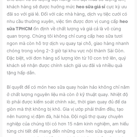
khách hàng sẽ được hưởng mức
heo sữa giá sỉ
cực kỳ ưu
đãi so với giá lẻ. Đối với các nhà hàng, dịch vụ tiệc cưới có
nhu cầu thường xuyên, việc tìm được đơn vị cung cấp
heo
sữa TPHCM
ổn định về chất lượng và giá cả là vô cùng
quan trọng. Chúng tôi không chỉ cung cấp heo sữa tươi
ngon mà còn hỗ trợ dịch vụ quay tại chỗ, giao hàng nhanh
chóng trong vòng 2-3 giờ tại khu vực nội thành Sài Gòn.
Đặc biệt, với đơn hàng số lượng lớn từ 10 con trở lên, quý
khách sẽ nhận được chính sách giá ưu đãi và nhiều quà
tặng hấp dẫn.
Bí quyết để có món heo sữa quay hoàn hảo không chỉ nằm
ở chất lượng nguyên liệu mà còn ở kỹ thuật quay. Nhiệt độ
lò phải được kiểm soát chính xác, thời gian quay đủ để da
giòn mà thịt không bị khô. Gia vị ướp phải thấm đều, tạo
nên hương vị đậm đà, hài hòa. Đội ngũ thợ quay chuyên
nghiệp của chúng tôi có hơn 15 năm kinh nghiệm, am hiểu
từng chi tiết để mang đến những con heo sữa quay vàng