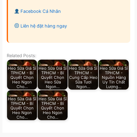
Facebook Cá Nhân
Liên hệ đặt hàng ngay
Related Posts:
Heo Sữa Giá Sỉ
Heo Sữa Giá Sỉ
Heo Sữa Giá Sỉ
Heo Sữa Giá Sỉ
TPHCM - Bí
TPHCM - Bí
TPHCM -
TPHCM -
Quyết Chọn
Quyết Chọn
Cung Cấp Heo
Nguồn Hàng
Heo Ngon
Heo Sữa
Sữa Tươi
Uy Tín Chất
Cho…
Ngon…
Ngon…
Lượng…
Heo Sữa Giá Sỉ
Heo Sữa Giá Sỉ
TPHCM - Bí
TPHCM - Bí
Quyết Chọn
Quyết Chọn
Heo Ngon
Heo Ngon
Cho…
Cho…