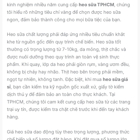
kinh nghiệm nhiều năm cung cấp
heo sữa TPHCM
, chúng
tôi hiểu rõ những tiêu chí vàng để chọn được heo sữa
ngon, đảm bảo thành công cho mọi bữa tiệc của bạn.
Heo sữa chất lượng phải đáp ứng nhiều tiêu chuẩn khắt
khe từ nguồn gốc đến quy trình chế biến. Heo sữa tốt
thường có trọng lượng từ 7-10kg, da mỏng, thịt chắc và
được nuôi dưỡng theo quy trình an toàn vệ sinh thực
phẩm. Khi quay, lớp da heo phải giòn rụm, vàng ươm đều,
không bị cháy hay nhão. Thịt heo bên trong phải mềm,
ngọt tự nhiên, không tanh. Đặc biệt, khi mua
heo sữa giá
sỉ
, bạn cần kiểm tra kỹ nguồn gốc xuất xứ, giấy tờ kiểm
dịch thú y để đảm bảo an toàn cho thực khách. Tại
TPHCM, chúng tôi cam kết cung cấp heo sữa từ các trang
trại uy tín, được kiểm tra chặt chẽ trước khi đến tay khách
hàng.
Giá heo sữa dao động tùy theo trọng lượng, phương thức
chế biến và số lượng đặt hàng. Khi đặt mua số lượng lớn,