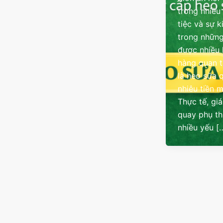
trong nhiều
tiệc và sự k
trong những
được nhiều
hàng quan 
là heo sữa 
nhiêu tiền 
Thực tế, gi
quay phụ t
nhiều yếu [