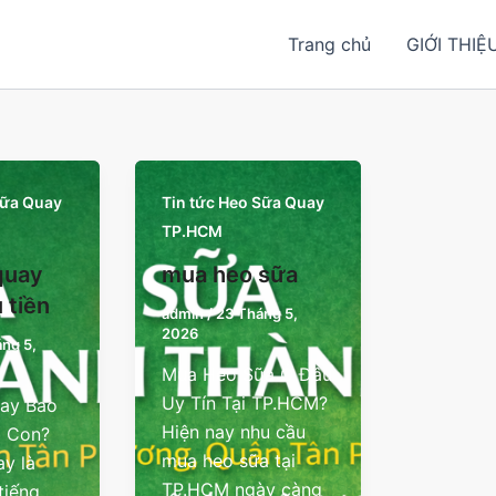
Trang chủ
GIỚI THIỆ
Sữa Quay
Tin tức Heo Sữa Quay
TP.HCM
quay
mua heo sữa
 tiền
admin
/
23 Tháng 5,
2026
ng 5,
Mua Heo Sữa Ở Đâu
Uy Tín Tại TP.HCM?
ay Bao
Hiện nay nhu cầu
1 Con?
mua heo sữa tại
y là
TP.HCM ngày càng
tiếng