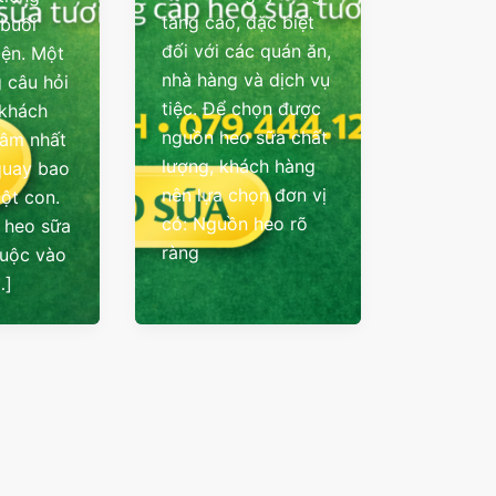
tăng cao, đặc biệt
 buổi
đối với các quán ăn,
iện. Một
nhà hàng và dịch vụ
 câu hỏi
tiệc. Để chọn được
 khách
nguồn heo sữa chất
tâm nhất
lượng, khách hàng
quay bao
nên lựa chọn đơn vị
một con.
có: Nguồn heo rõ
á heo sữa
ràng
huộc vào
…]