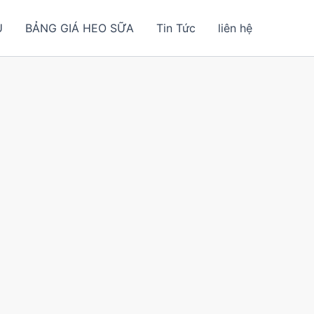
U
BẢNG GIÁ HEO SỮA
Tin Tức
liên hệ