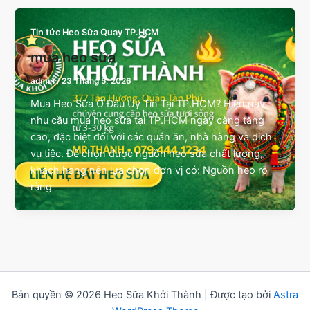
Tin tức Heo Sữa Quay TP.HCM
mua heo sữa
admin
/
23 Tháng 5, 2026
Mua Heo Sữa Ở Đâu Uy Tín Tại TP.HCM? Hiện nay
nhu cầu mua heo sữa tại TP.HCM ngày càng tăng
cao, đặc biệt đối với các quán ăn, nhà hàng và dịch
vụ tiệc. Để chọn được nguồn heo sữa chất lượng,
khách hàng nên lựa chọn đơn vị có: Nguồn heo rõ
ràng
Bản quyền © 2026 Heo Sữa Khởi Thành | Được tạo bởi
Astra