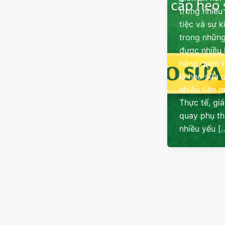
trong nhiều
tiệc và sự k
trong những
được nhiều
hàng quan 
là heo sữa 
nhiêu tiền 
Thực tế, gi
quay phụ t
nhiều yếu [