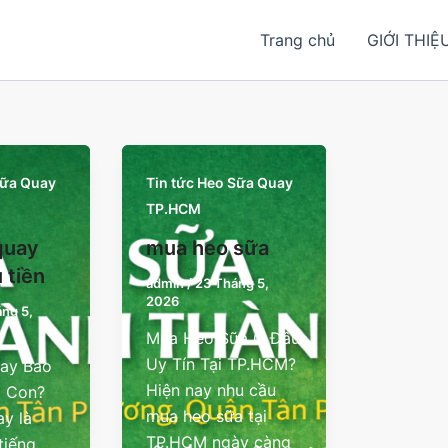
Trang chủ
GIỚI THIỆ
Sữa Quay
Tin tức Heo Sữa Quay
TP.HCM
quay
mua heo sữa
 tiền
admin
/
23 Tháng 5,
2026
ng 5,
Mua Heo Sữa Ở Đâu
Uy Tín Tại TP.HCM?
ay Bao
Hiện nay nhu cầu
1 Con?
mua heo sữa tại
y là
TP.HCM ngày càng
tiếng