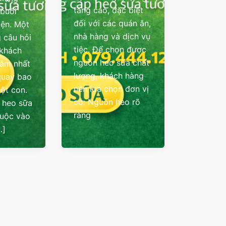
tăng cao, đặc biệt
 buổi
đối với các quán ăn,
iện. Một
nhà hàng và dịch vụ
 câu hỏi
tiệc. Để chọn được
 khách
nguồn heo sữa chất
tâm nhất
lượng, khách hàng
quay bao
nên lựa chọn đơn vị
một con.
có: Nguồn heo rõ
á heo sữa
ràng
huộc vào
…]