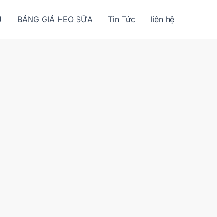
U
BẢNG GIÁ HEO SỮA
Tin Tức
liên hệ