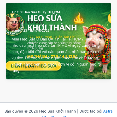
Tin tức Heo Sữa Quay TP.HCM
mua heo sữa
admin
/
23 Tháng 5, 2026
Mua Heo Sữa Ở Đâu Uy Tín Tại TP.HCM? Hiện nay
nhu cầu mua heo sữa tại TP.HCM ngày càng tăng
cao, đặc biệt đối với các quán ăn, nhà hàng và dịch
vụ tiệc. Để chọn được nguồn heo sữa chất lượng,
khách hàng nên lựa chọn đơn vị có: Nguồn heo rõ
ràng
Bản quyền © 2026 Heo Sữa Khởi Thành | Được tạo bởi
Astra