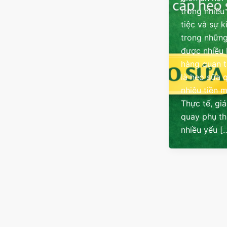
trong nhiều
tiệc và sự k
trong những
được nhiều
hàng quan 
là heo sữa 
nhiêu tiền 
Thực tế, gi
quay phụ t
nhiều yếu [