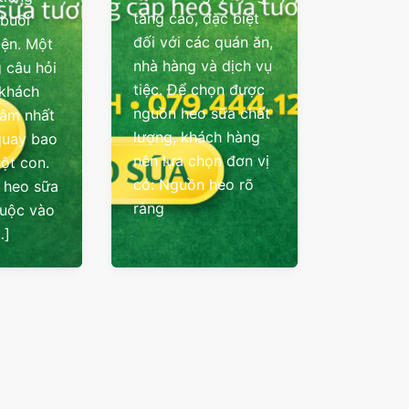
tăng cao, đặc biệt
 buổi
đối với các quán ăn,
iện. Một
nhà hàng và dịch vụ
 câu hỏi
tiệc. Để chọn được
 khách
nguồn heo sữa chất
tâm nhất
lượng, khách hàng
quay bao
nên lựa chọn đơn vị
một con.
có: Nguồn heo rõ
á heo sữa
ràng
huộc vào
…]