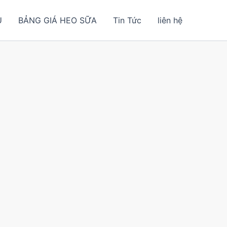
U
BẢNG GIÁ HEO SỮA
Tin Tức
liên hệ