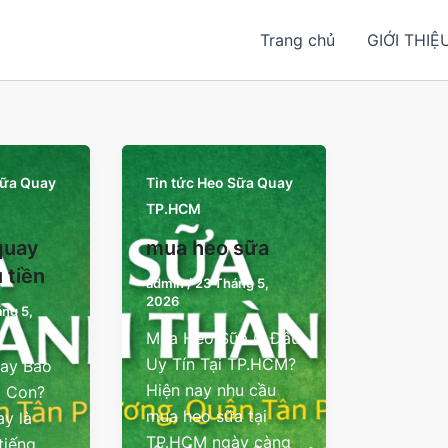
Trang chủ
GIỚI THIỆ
Sữa Quay
Tin tức Heo Sữa Quay
TP.HCM
quay
mua heo sữa
 tiền
admin
/
23 Tháng 5,
2026
ng 5,
Mua Heo Sữa Ở Đâu
Uy Tín Tại TP.HCM?
ay Bao
Hiện nay nhu cầu
1 Con?
mua heo sữa tại
y là
TP.HCM ngày càng
tiếng