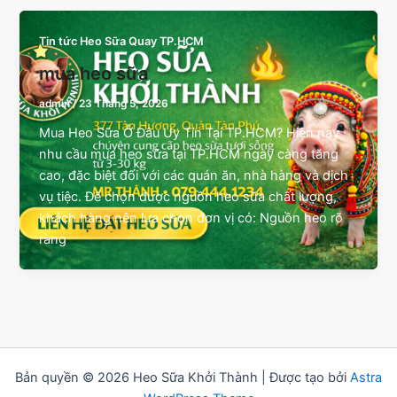
Tin tức Heo Sữa Quay TP.HCM
mua heo sữa
admin
/
23 Tháng 5, 2026
Mua Heo Sữa Ở Đâu Uy Tín Tại TP.HCM? Hiện nay
nhu cầu mua heo sữa tại TP.HCM ngày càng tăng
cao, đặc biệt đối với các quán ăn, nhà hàng và dịch
vụ tiệc. Để chọn được nguồn heo sữa chất lượng,
khách hàng nên lựa chọn đơn vị có: Nguồn heo rõ
ràng
Bản quyền © 2026 Heo Sữa Khởi Thành | Được tạo bởi
Astra