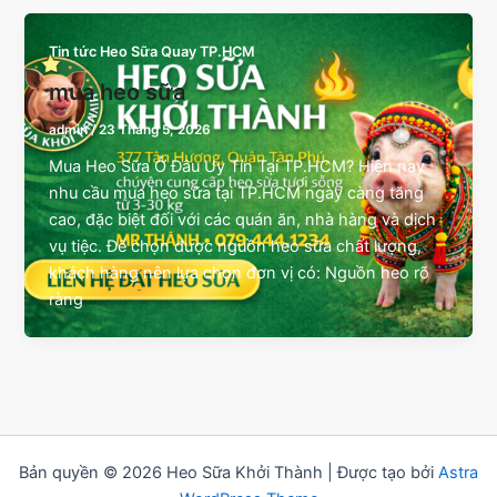
Tin tức Heo Sữa Quay TP.HCM
mua heo sữa
admin
/
23 Tháng 5, 2026
Mua Heo Sữa Ở Đâu Uy Tín Tại TP.HCM? Hiện nay
nhu cầu mua heo sữa tại TP.HCM ngày càng tăng
cao, đặc biệt đối với các quán ăn, nhà hàng và dịch
vụ tiệc. Để chọn được nguồn heo sữa chất lượng,
khách hàng nên lựa chọn đơn vị có: Nguồn heo rõ
ràng
Bản quyền © 2026 Heo Sữa Khởi Thành | Được tạo bởi
Astra