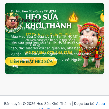
Tin tức Heo Sữa Quay TP.HCM
mua heo sữa
admin
/
23 Tháng 5, 2026
Mua Heo Sữa Ở Đâu Uy Tín Tại TP.HCM? Hiện nay
nhu cầu mua heo sữa tại TP.HCM ngày càng tăng
cao, đặc biệt đối với các quán ăn, nhà hàng và dịch
vụ tiệc. Để chọn được nguồn heo sữa chất lượng,
khách hàng nên lựa chọn đơn vị có: Nguồn heo rõ
ràng
Bản quyền © 2026 Heo Sữa Khởi Thành | Được tạo bởi
Astra