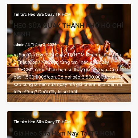
Tin tức Heo Sữa Quay TP.HCM
HEO SỮA QUAY THÀNH PHỐ HỒ CHÍ
MINH
admin
/
4 Tháng 3, 2026
Vì Sao Giá Heo Sữa Quay TP.HCM Chênh Lệch Đến
2 Triệu/Con? Nếu bạn từng tìm “heo sữa quay
TP.HCM”, chắc chắn bạn sẽ thấy giá rất loạn. Có nơi
báo 1.500.000đ/con.Có nơi báo 3.500.000đ/con. Tại
sao cùng là heo sữa quay mà giá chênh lệch đến cả
triệu đồng? Dưới đây là sự thật
Tin tức Heo Sữa Quay TP.HCM
Giá Heo Sữa Hôm Nay Tại TP.HCM