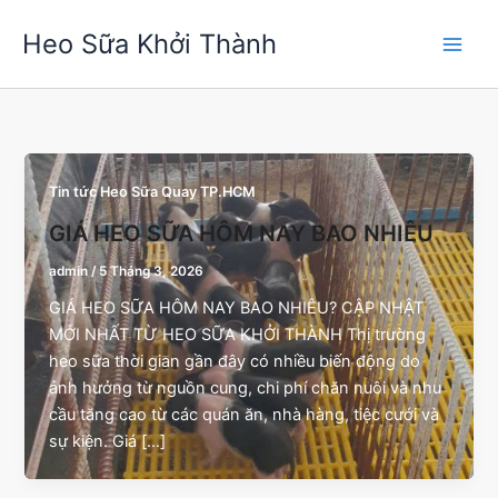
Nhảy
Heo Sữa Khởi Thành
tới
nội
dung
Tin tức Heo Sữa Quay TP.HCM
GIÁ HEO SỮA HÔM NAY BAO NHIÊU
admin
/
5 Tháng 3, 2026
GIÁ HEO SỮA HÔM NAY BAO NHIÊU? CẬP NHẬT
MỚI NHẤT TỪ HEO SỮA KHỞI THÀNH Thị trường
heo sữa thời gian gần đây có nhiều biến động do
ảnh hưởng từ nguồn cung, chi phí chăn nuôi và nhu
cầu tăng cao từ các quán ăn, nhà hàng, tiệc cưới và
sự kiện. Giá […]