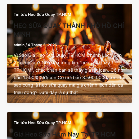
Tin tức Heo Sữa Quay TP.HCM
HEO SỮA QUAY THÀNH PHỐ HỒ CHÍ
MINH
admin
/
4 Tháng 3, 2026
Vì Sao Giá Heo Sữa Quay TP.HCM Chênh Lệch Đến
2 Triệu/Con? Nếu bạn từng tìm “heo sữa quay
TP.HCM”, chắc chắn bạn sẽ thấy giá rất loạn. Có nơi
báo 1.500.000đ/con.Có nơi báo 3.500.000đ/con. Tại
sao cùng là heo sữa quay mà giá chênh lệch đến cả
triệu đồng? Dưới đây là sự thật
Tin tức Heo Sữa Quay TP.HCM
Giá Heo Sữa Hôm Nay Tại TP.HCM