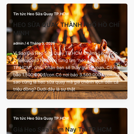
Tin tức Heo Sữa Quay TP.HCM
HEO SỮA QUAY THÀNH PHỐ HỒ CHÍ
MINH
admin
/
4 Tháng 3, 2026
Vì Sao Giá Heo Sữa Quay TP.HCM Chênh Lệch Đến
2 Triệu/Con? Nếu bạn từng tìm “heo sữa quay
TP.HCM”, chắc chắn bạn sẽ thấy giá rất loạn. Có nơi
báo 1.500.000đ/con.Có nơi báo 3.500.000đ/con. Tại
sao cùng là heo sữa quay mà giá chênh lệch đến cả
triệu đồng? Dưới đây là sự thật
Tin tức Heo Sữa Quay TP.HCM
Giá Heo Sữa Hôm Nay Tại TP.HCM