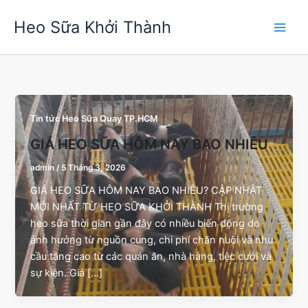
Nhảy
Heo Sữa Khởi Thành
tới
nội
dung
Tin tức Heo Sữa Quay TP.HCM
GIÁ HEO SỮA HÔM NAY BAO NHIÊU
admin
/
5 Tháng 3, 2026
GIÁ HEO SỮA HÔM NAY BAO NHIÊU? CẬP NHẬT
MỚI NHẤT TỪ HEO SỮA KHỞI THÀNH Thị trường
heo sữa thời gian gần đây có nhiều biến động do
ảnh hưởng từ nguồn cung, chi phí chăn nuôi và nhu
cầu tăng cao từ các quán ăn, nhà hàng, tiệc cưới và
sự kiện. Giá […]