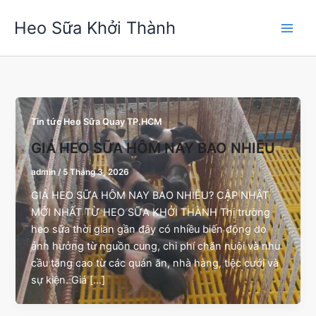
Nhảy
Heo Sữa Khởi Thành
tới
nội
dung
Tin tức Heo Sữa Quay TP.HCM
GIÁ HEO SỮA HÔM NAY BAO NHIÊU
admin
/
5 Tháng 3, 2026
GIÁ HEO SỮA HÔM NAY BAO NHIÊU? CẬP NHẬT
MỚI NHẤT TỪ HEO SỮA KHỞI THÀNH Thị trường
heo sữa thời gian gần đây có nhiều biến động do
ảnh hưởng từ nguồn cung, chi phí chăn nuôi và nhu
cầu tăng cao từ các quán ăn, nhà hàng, tiệc cưới và
sự kiện. Giá […]