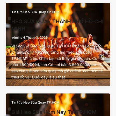
Tin tức Heo Sữa Quay TP.HCM
HEO SỮA QUAY THÀNH PHỐ HỒ CHÍ
MINH
admin
/
4 Tháng 3, 2026
Vì Sao Giá Heo Sữa Quay TP.HCM Chênh Lệch Đến
2 Triệu/Con? Nếu bạn từng tìm “heo sữa quay
TP.HCM”, chắc chắn bạn sẽ thấy giá rất loạn. Có nơi
báo 1.500.000đ/con.Có nơi báo 3.500.000đ/con. Tại
sao cùng là heo sữa quay mà giá chênh lệch đến cả
triệu đồng? Dưới đây là sự thật
Tin tức Heo Sữa Quay TP.HCM
Giá Heo Sữa Hôm Nay Tại TP.HCM