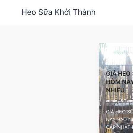
Nhảy
Heo Sữa Khởi Thành
tới
nội
dung
Tin tức Heo 
TP.HCM
GIÁ HEO
HÔM NAY
NHIÊU
admin
/
5 Thán
GIÁ HEO S
NAY BAO N
CẬP NHẬT 