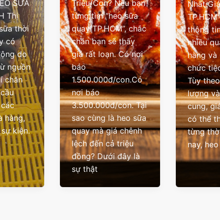
EO SỮA
Triệu/Con? Nếu bạn
Nhất Giá
H Thị
từng tìm “heo sữa
TP.HCM 
sữa thời
quay TP.HCM”, chắc
thông ti
y có
chắn bạn sẽ thấy
nhiều qu
động do
giá rất loạn. Có nơi
hàng và 
từ nguồn
báo
chức tiệ
hí chăn
1.500.000đ/con.Có
Tùy theo
 cầu
nơi báo
lượng v
 các
3.500.000đ/con. Tại
cung, gi
à hàng,
sao cùng là heo sữa
có thể t
 sự kiện.
quay mà giá chênh
từng thờ
lệch đến cả triệu
nay, heo
đồng? Dưới đây là
sự thật