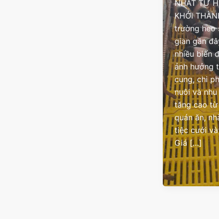
NHẤT TỪ H
KHỞI THÀN
trường heo 
gian gần đâ
nhiều biến 
ảnh hưởng 
cung, chi p
nuôi và nhu
tăng cao từ
quán ăn, nh
tiệc cưới và
Giá […]