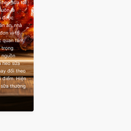
 heo sữa tại
luôn là
n được
án ăn, nhà
đơn vị tổ
c quan tâm.
 trọng
à nguồn
á heo sữa
hay đổi theo
i điểm. Hiện
 sữa thường