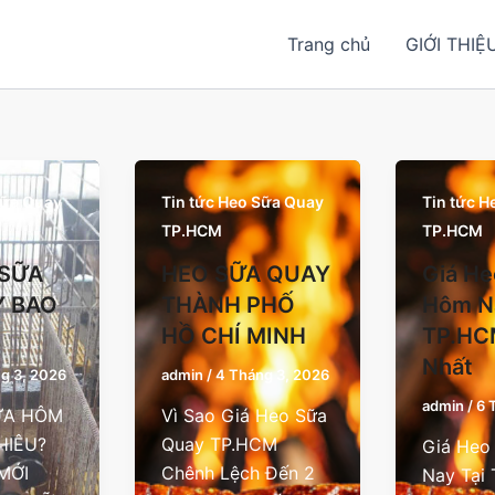
Trang chủ
GIỚI THIỆ
Sữa Quay
Tin tức Heo Sữa Quay
Tin tức 
TP.HCM
TP.HCM
 SỮA
HEO SỮA QUAY
Giá He
 BAO
THÀNH PHỐ
Hôm N
HỒ CHÍ MINH
TP.HC
Nhất
g 3, 2026
admin
/
4 Tháng 3, 2026
admin
/
6 
ỮA HÔM
Vì Sao Giá Heo Sữa
HIÊU?
Quay TP.HCM
Giá Heo
MỚI
Chênh Lệch Đến 2
Nay Tại