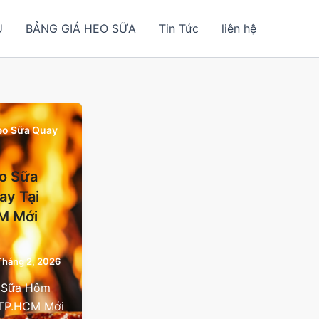
U
BẢNG GIÁ HEO SỮA
Tin Tức
liên hệ
Heo Sữa Quay
o Sữa
ay Tại
M Mới
Tháng 2, 2026
 Sữa Hôm
 TP.HCM Mới