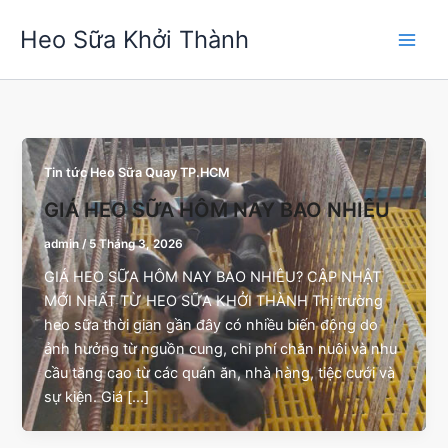
Nhảy
Heo Sữa Khởi Thành
tới
nội
dung
Tin tức Heo Sữa Quay TP.HCM
GIÁ HEO SỮA HÔM NAY BAO NHIÊU
admin
/
5 Tháng 3, 2026
GIÁ HEO SỮA HÔM NAY BAO NHIÊU? CẬP NHẬT
MỚI NHẤT TỪ HEO SỮA KHỞI THÀNH Thị trường
heo sữa thời gian gần đây có nhiều biến động do
ảnh hưởng từ nguồn cung, chi phí chăn nuôi và nhu
cầu tăng cao từ các quán ăn, nhà hàng, tiệc cưới và
sự kiện. Giá […]