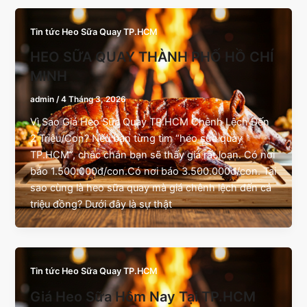
Tin tức Heo Sữa Quay TP.HCM
HEO SỮA QUAY THÀNH PHỐ HỒ CHÍ
MINH
admin
/
4 Tháng 3, 2026
Vì Sao Giá Heo Sữa Quay TP.HCM Chênh Lệch Đến
2 Triệu/Con? Nếu bạn từng tìm “heo sữa quay
TP.HCM”, chắc chắn bạn sẽ thấy giá rất loạn. Có nơi
báo 1.500.000đ/con.Có nơi báo 3.500.000đ/con. Tại
sao cùng là heo sữa quay mà giá chênh lệch đến cả
triệu đồng? Dưới đây là sự thật
Tin tức Heo Sữa Quay TP.HCM
Giá Heo Sữa Hôm Nay Tại TP.HCM