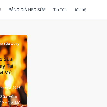
U
BẢNG GIÁ HEO SỮA
Tin Tức
liên hệ
Heo Sữa Quay
o Sữa
ay Tại
M Mới
Tháng 2, 2026
 Sữa Hôm
 TP.HCM Mới