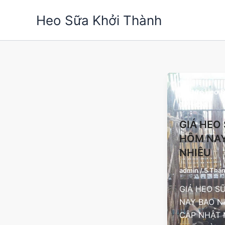
Nhảy
Heo Sữa Khởi Thành
tới
nội
dung
Tin tức Heo 
TP.HCM
GIÁ HEO
HÔM NAY
NHIÊU
admin
/
5 Thán
GIÁ HEO S
NAY BAO N
CẬP NHẬT 