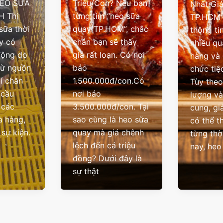
EO SỮA
Triệu/Con? Nếu bạn
Nhất Giá
H Thị
từng tìm “heo sữa
TP.HCM 
sữa thời
quay TP.HCM”, chắc
thông ti
y có
chắn bạn sẽ thấy
nhiều qu
động do
giá rất loạn. Có nơi
hàng và 
từ nguồn
báo
chức tiệ
hí chăn
1.500.000đ/con.Có
Tùy theo
 cầu
nơi báo
lượng v
 các
3.500.000đ/con. Tại
cung, gi
à hàng,
sao cùng là heo sữa
có thể t
 sự kiện.
quay mà giá chênh
từng thờ
lệch đến cả triệu
nay, heo
đồng? Dưới đây là
sự thật