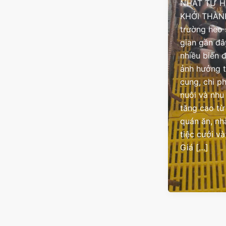
NHẤT TỪ H
KHỞI THÀN
trường heo 
gian gần đâ
nhiều biến 
ảnh hưởng 
cung, chi p
nuôi và nhu
tăng cao từ
quán ăn, nh
tiệc cưới và
Giá […]