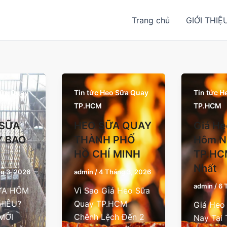
Trang chủ
GIỚI THIỆ
Sữa Quay
Tin tức Heo Sữa Quay
Tin tức 
TP.HCM
TP.HCM
 SỮA
HEO SỮA QUAY
Giá He
 BAO
THÀNH PHỐ
Hôm N
HỒ CHÍ MINH
TP.HC
Nhất
g 3, 2026
admin
/
4 Tháng 3, 2026
admin
/
6 
ỮA HÔM
Vì Sao Giá Heo Sữa
HIÊU?
Quay TP.HCM
Giá Heo
MỚI
Chênh Lệch Đến 2
Nay Tại