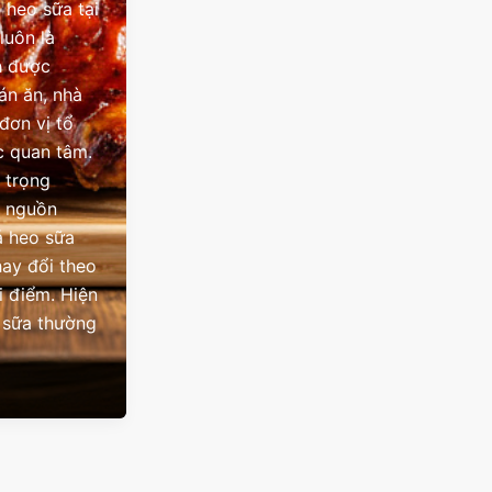
 heo sữa tại
luôn là
n được
án ăn, nhà
đơn vị tổ
c quan tâm.
 trọng
à nguồn
á heo sữa
hay đổi theo
i điểm. Hiện
 sữa thường