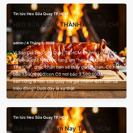
Tin tức Heo Sữa Quay TP.HCM
HEO SỮA QUAY THÀNH PHỐ HỒ CHÍ
MINH
admin
/
4 Tháng 3, 2026
Vì Sao Giá Heo Sữa Quay TP.HCM Chênh Lệch Đến
2 Triệu/Con? Nếu bạn từng tìm “heo sữa quay
TP.HCM”, chắc chắn bạn sẽ thấy giá rất loạn. Có nơi
báo 1.500.000đ/con.Có nơi báo 3.500.000đ/con. Tại
sao cùng là heo sữa quay mà giá chênh lệch đến cả
triệu đồng? Dưới đây là sự thật
Tin tức Heo Sữa Quay TP.HCM
Giá Heo Sữa Hôm Nay Tại TP.HCM