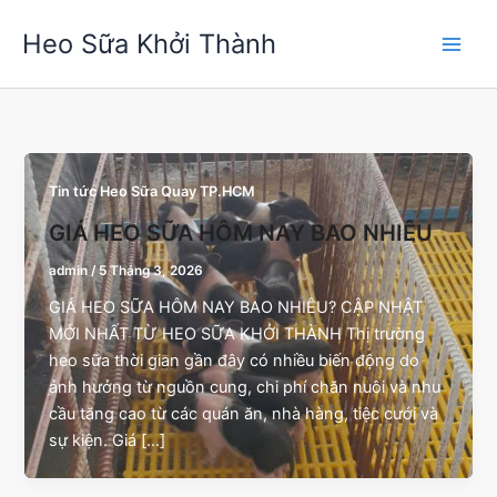
Nhảy
Heo Sữa Khởi Thành
tới
nội
dung
Tin tức Heo Sữa Quay TP.HCM
GIÁ HEO SỮA HÔM NAY BAO NHIÊU
admin
/
5 Tháng 3, 2026
GIÁ HEO SỮA HÔM NAY BAO NHIÊU? CẬP NHẬT
MỚI NHẤT TỪ HEO SỮA KHỞI THÀNH Thị trường
heo sữa thời gian gần đây có nhiều biến động do
ảnh hưởng từ nguồn cung, chi phí chăn nuôi và nhu
cầu tăng cao từ các quán ăn, nhà hàng, tiệc cưới và
sự kiện. Giá […]