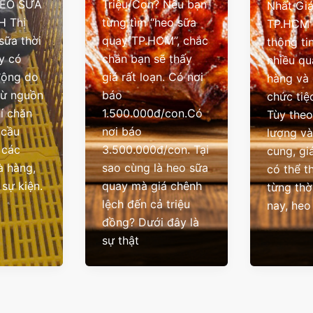
EO SỮA
Triệu/Con? Nếu bạn
Nhất Giá
H Thị
từng tìm “heo sữa
TP.HCM 
sữa thời
quay TP.HCM”, chắc
thông ti
y có
chắn bạn sẽ thấy
nhiều qu
động do
giá rất loạn. Có nơi
hàng và 
từ nguồn
báo
chức tiệ
hí chăn
1.500.000đ/con.Có
Tùy theo
 cầu
nơi báo
lượng v
 các
3.500.000đ/con. Tại
cung, gi
à hàng,
sao cùng là heo sữa
có thể t
 sự kiện.
quay mà giá chênh
từng thờ
lệch đến cả triệu
nay, heo
đồng? Dưới đây là
sự thật