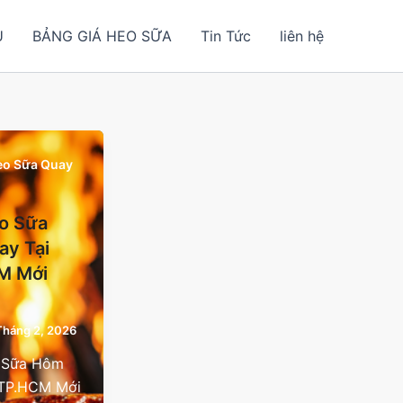
U
BẢNG GIÁ HEO SỮA
Tin Tức
liên hệ
Heo Sữa Quay
o Sữa
ay Tại
M Mới
Tháng 2, 2026
 Sữa Hôm
 TP.HCM Mới