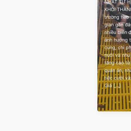
NHẤT TỪ H
KHỞI THÀN
trường heo 
gian gần đâ
nhiều biến 
ảnh hưởng 
cung, chi p
nuôi và nhu
tăng cao từ
quán ăn, nh
tiệc cưới và
Giá […]