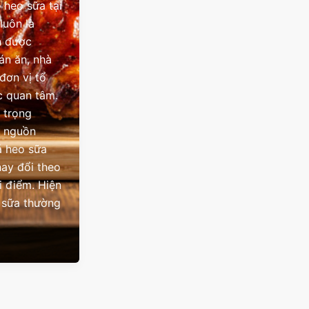
 heo sữa tại
luôn là
n được
án ăn, nhà
đơn vị tổ
c quan tâm.
 trọng
à nguồn
á heo sữa
hay đổi theo
i điểm. Hiện
 sữa thường