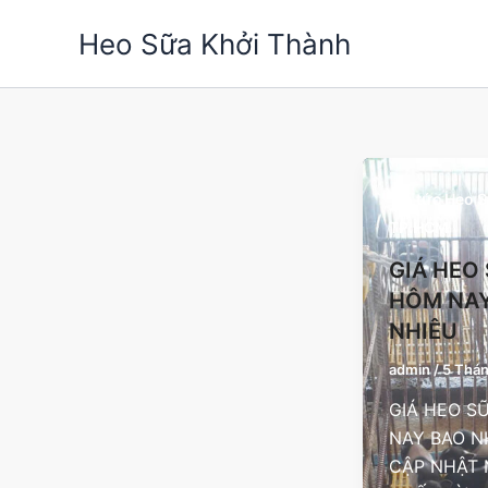
Nhảy
Heo Sữa Khởi Thành
tới
nội
dung
Tin tức Heo 
TP.HCM
GIÁ HEO
HÔM NAY
NHIÊU
admin
/
5 Thán
GIÁ HEO S
NAY BAO N
CẬP NHẬT 