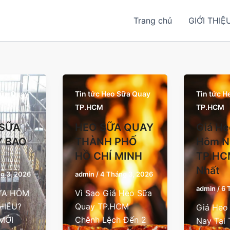
Trang chủ
GIỚI THIỆ
Sữa Quay
Tin tức Heo Sữa Quay
Tin tức 
TP.HCM
TP.HCM
 SỮA
HEO SỮA QUAY
Giá He
 BAO
THÀNH PHỐ
Hôm N
HỒ CHÍ MINH
TP.HC
Nhất
g 3, 2026
admin
/
4 Tháng 3, 2026
admin
/
6 
ỮA HÔM
Vì Sao Giá Heo Sữa
HIÊU?
Quay TP.HCM
Giá Heo
MỚI
Chênh Lệch Đến 2
Nay Tại