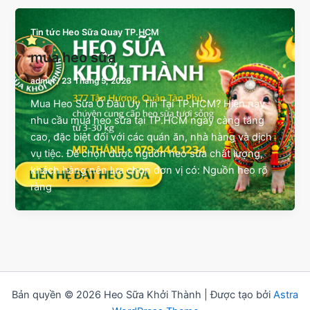
Tin tức Heo Sữa Quay TP.HCM
mua heo sữa
admin
/
23 Tháng 5, 2026
Mua Heo Sữa Ở Đâu Uy Tín Tại TP.HCM? Hiện nay
nhu cầu mua heo sữa tại TP.HCM ngày càng tăng
cao, đặc biệt đối với các quán ăn, nhà hàng và dịch
vụ tiệc. Để chọn được nguồn heo sữa chất lượng,
khách hàng nên lựa chọn đơn vị có: Nguồn heo rõ
ràng
Bản quyền © 2026 Heo Sữa Khởi Thành | Được tạo bởi
Astra