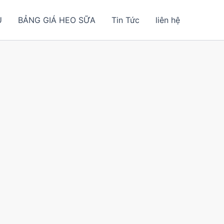
U
BẢNG GIÁ HEO SỮA
Tin Tức
liên hệ