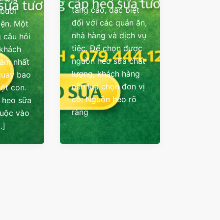
tăng cao, đặc biệt
 buổi
đối với các quán ăn,
iện. Một
nhà hàng và dịch vụ
 câu hỏi
tiệc. Để chọn được
 khách
nguồn heo sữa chất
tâm nhất
lượng, khách hàng
quay bao
nên lựa chọn đơn vị
một con.
có: Nguồn heo rõ
á heo sữa
ràng
huộc vào
…]