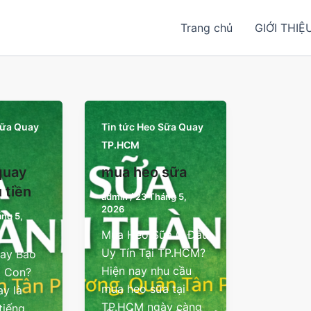
Trang chủ
GIỚI THIỆ
Sữa Quay
Tin tức Heo Sữa Quay
TP.HCM
quay
mua heo sữa
 tiền
admin
/
23 Tháng 5,
2026
ng 5,
Mua Heo Sữa Ở Đâu
Uy Tín Tại TP.HCM?
ay Bao
Hiện nay nhu cầu
1 Con?
mua heo sữa tại
y là
TP.HCM ngày càng
tiếng