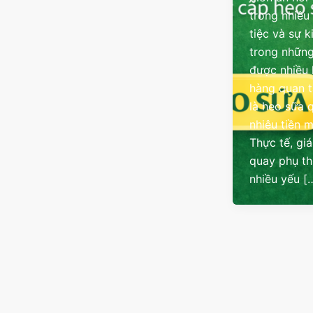
trong nhiều
tiệc và sự k
trong những
được nhiều
hàng quan 
là heo sữa 
nhiêu tiền 
Thực tế, gi
quay phụ t
nhiều yếu [