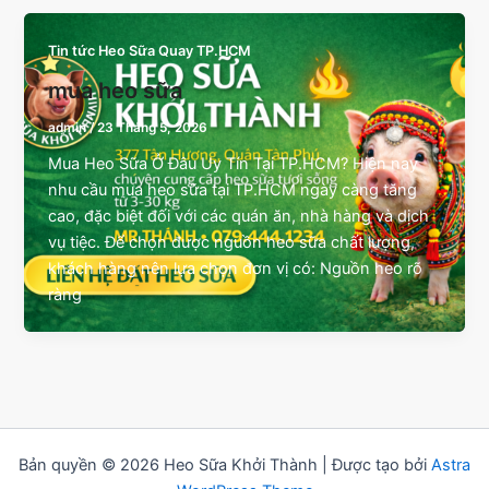
Tin tức Heo Sữa Quay TP.HCM
mua heo sữa
admin
/
23 Tháng 5, 2026
Mua Heo Sữa Ở Đâu Uy Tín Tại TP.HCM? Hiện nay
nhu cầu mua heo sữa tại TP.HCM ngày càng tăng
cao, đặc biệt đối với các quán ăn, nhà hàng và dịch
vụ tiệc. Để chọn được nguồn heo sữa chất lượng,
khách hàng nên lựa chọn đơn vị có: Nguồn heo rõ
ràng
Bản quyền © 2026 Heo Sữa Khởi Thành | Được tạo bởi
Astra