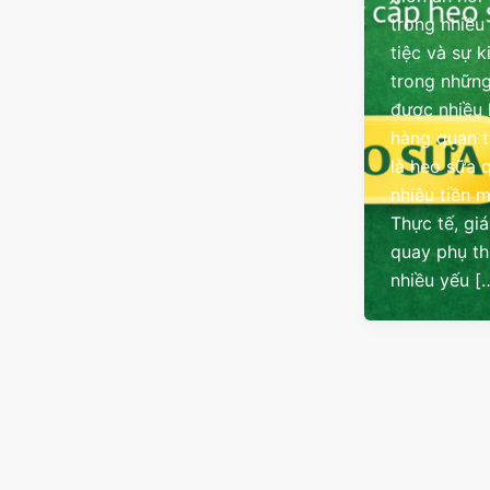
trong nhiều
tiệc và sự k
trong những
được nhiều
hàng quan 
là heo sữa 
nhiêu tiền 
Thực tế, gi
quay phụ t
nhiều yếu [