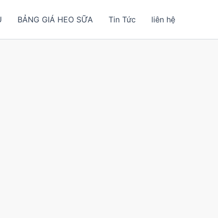
U
BẢNG GIÁ HEO SỮA
Tin Tức
liên hệ