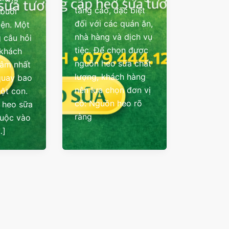
tăng cao, đặc biệt
 buổi
đối với các quán ăn,
iện. Một
nhà hàng và dịch vụ
 câu hỏi
tiệc. Để chọn được
 khách
nguồn heo sữa chất
tâm nhất
lượng, khách hàng
quay bao
nên lựa chọn đơn vị
một con.
có: Nguồn heo rõ
á heo sữa
ràng
huộc vào
…]