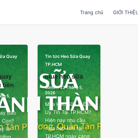
Trang chủ
GIỚI THIỆ
Sữa Quay
Tin tức Heo Sữa Quay
TP.HCM
quay
mua heo sữa
 tiền
admin
/
23 Tháng 5,
2026
ng 5,
Mua Heo Sữa Ở Đâu
Uy Tín Tại TP.HCM?
ay Bao
Hiện nay nhu cầu
1 Con?
mua heo sữa tại
y là
TP.HCM ngày càng
tiếng