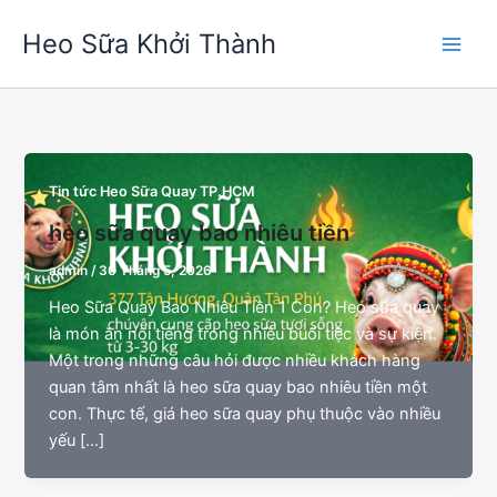
Nhảy
Heo Sữa Khởi Thành
tới
nội
dung
Tin tức Heo Sữa Quay TP.HCM
heo sữa quay bao nhiêu tiền
admin
/
30 Tháng 5, 2026
Heo Sữa Quay Bao Nhiêu Tiền 1 Con? Heo sữa quay
là món ăn nổi tiếng trong nhiều buổi tiệc và sự kiện.
Một trong những câu hỏi được nhiều khách hàng
quan tâm nhất là heo sữa quay bao nhiêu tiền một
con. Thực tế, giá heo sữa quay phụ thuộc vào nhiều
yếu […]