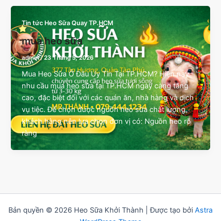
Tin tức Heo Sữa Quay TP.HCM
mua heo sữa
admin
/
23 Tháng 5, 2026
Mua Heo Sữa Ở Đâu Uy Tín Tại TP.HCM? Hiện nay
nhu cầu mua heo sữa tại TP.HCM ngày càng tăng
cao, đặc biệt đối với các quán ăn, nhà hàng và dịch
vụ tiệc. Để chọn được nguồn heo sữa chất lượng,
khách hàng nên lựa chọn đơn vị có: Nguồn heo rõ
ràng
Bản quyền © 2026 Heo Sữa Khởi Thành | Được tạo bởi
Astra