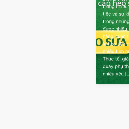
trong nhiều
tiệc và sự k
trong những
được nhiều
hàng quan 
là heo sữa 
nhiêu tiền 
Thực tế, gi
quay phụ t
nhiều yếu [