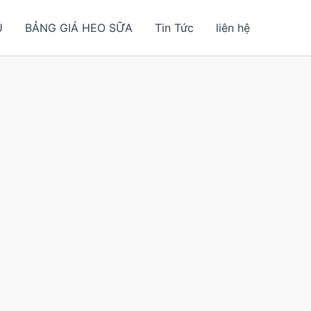
U
BẢNG GIÁ HEO SỮA
Tin Tức
liên hệ