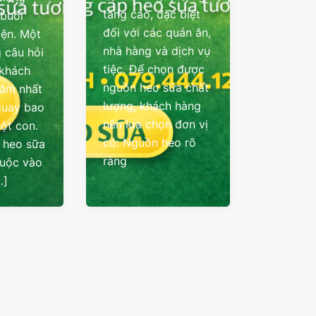
tăng cao, đặc biệt
 buổi
đối với các quán ăn,
iện. Một
nhà hàng và dịch vụ
 câu hỏi
tiệc. Để chọn được
 khách
nguồn heo sữa chất
tâm nhất
lượng, khách hàng
quay bao
nên lựa chọn đơn vị
một con.
có: Nguồn heo rõ
á heo sữa
ràng
huộc vào
…]