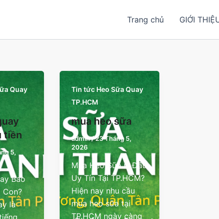
Trang chủ
GIỚI THIỆ
Sữa Quay
Tin tức Heo Sữa Quay
TP.HCM
quay
mua heo sữa
 tiền
admin
/
23 Tháng 5,
2026
ng 5,
Mua Heo Sữa Ở Đâu
Uy Tín Tại TP.HCM?
ay Bao
Hiện nay nhu cầu
1 Con?
mua heo sữa tại
y là
TP.HCM ngày càng
tiếng