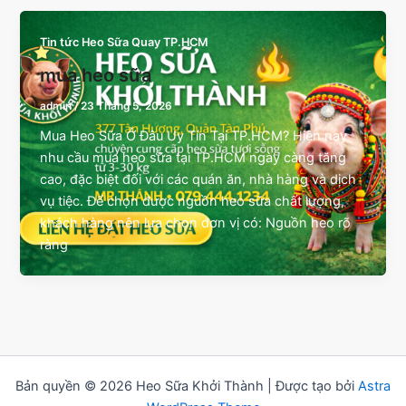
Tin tức Heo Sữa Quay TP.HCM
mua heo sữa
admin
/
23 Tháng 5, 2026
Mua Heo Sữa Ở Đâu Uy Tín Tại TP.HCM? Hiện nay
nhu cầu mua heo sữa tại TP.HCM ngày càng tăng
cao, đặc biệt đối với các quán ăn, nhà hàng và dịch
vụ tiệc. Để chọn được nguồn heo sữa chất lượng,
khách hàng nên lựa chọn đơn vị có: Nguồn heo rõ
ràng
Bản quyền © 2026 Heo Sữa Khởi Thành | Được tạo bởi
Astra