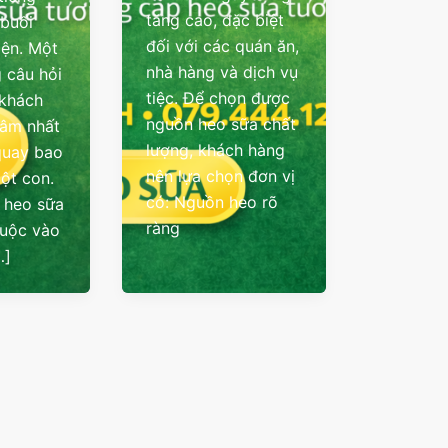
tăng cao, đặc biệt
 buổi
đối với các quán ăn,
iện. Một
nhà hàng và dịch vụ
 câu hỏi
tiệc. Để chọn được
 khách
nguồn heo sữa chất
tâm nhất
lượng, khách hàng
quay bao
nên lựa chọn đơn vị
một con.
có: Nguồn heo rõ
á heo sữa
ràng
huộc vào
…]