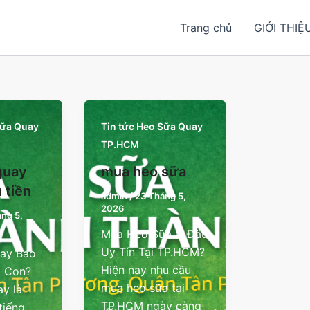
Trang chủ
GIỚI THIỆ
Sữa Quay
Tin tức Heo Sữa Quay
TP.HCM
quay
mua heo sữa
 tiền
admin
/
23 Tháng 5,
2026
ng 5,
Mua Heo Sữa Ở Đâu
Uy Tín Tại TP.HCM?
ay Bao
Hiện nay nhu cầu
1 Con?
mua heo sữa tại
y là
TP.HCM ngày càng
tiếng