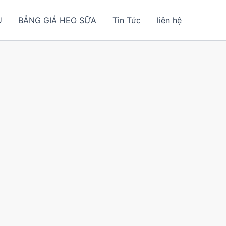
U
BẢNG GIÁ HEO SỮA
Tin Tức
liên hệ