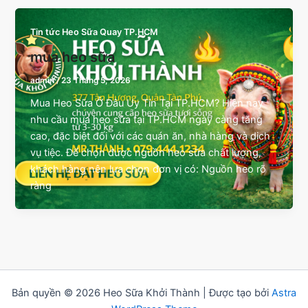
Tin tức Heo Sữa Quay TP.HCM
mua heo sữa
admin
/
23 Tháng 5, 2026
Mua Heo Sữa Ở Đâu Uy Tín Tại TP.HCM? Hiện nay
nhu cầu mua heo sữa tại TP.HCM ngày càng tăng
cao, đặc biệt đối với các quán ăn, nhà hàng và dịch
vụ tiệc. Để chọn được nguồn heo sữa chất lượng,
khách hàng nên lựa chọn đơn vị có: Nguồn heo rõ
ràng
Bản quyền © 2026 Heo Sữa Khởi Thành | Được tạo bởi
Astra