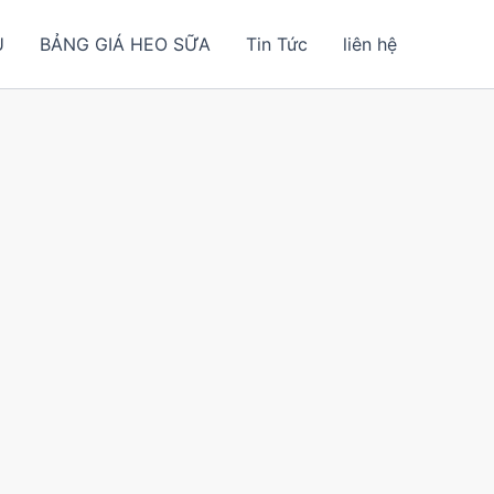
U
BẢNG GIÁ HEO SỮA
Tin Tức
liên hệ