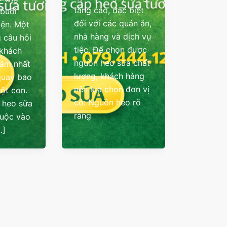
tăng cao, đặc biệt
 buổi
đối với các quán ăn,
iện. Một
nhà hàng và dịch vụ
 câu hỏi
tiệc. Để chọn được
 khách
nguồn heo sữa chất
tâm nhất
lượng, khách hàng
quay bao
nên lựa chọn đơn vị
một con.
có: Nguồn heo rõ
á heo sữa
ràng
huộc vào
…]