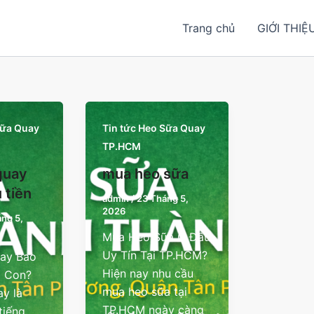
Trang chủ
GIỚI THIỆ
Sữa Quay
Tin tức Heo Sữa Quay
TP.HCM
quay
mua heo sữa
 tiền
admin
/
23 Tháng 5,
2026
ng 5,
Mua Heo Sữa Ở Đâu
Uy Tín Tại TP.HCM?
ay Bao
Hiện nay nhu cầu
1 Con?
mua heo sữa tại
y là
TP.HCM ngày càng
tiếng