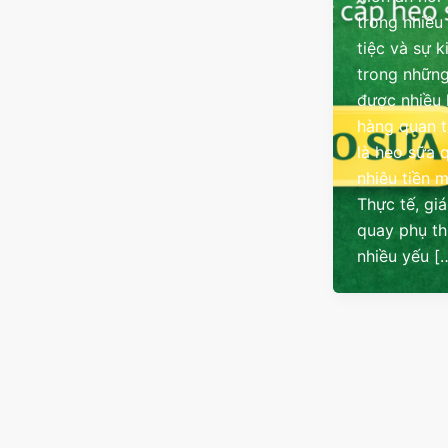
trong nhiều
tiệc và sự k
trong những
được nhiều
hàng quan 
là heo sữa 
nhiêu tiền 
Thực tế, gi
quay phụ t
nhiều yếu [