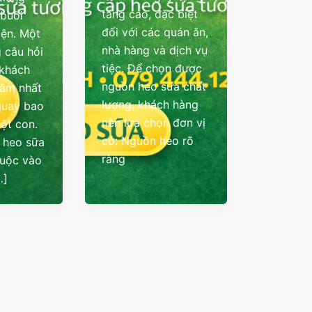
tăng cao, đặc biệt
 buổi
đối với các quán ăn,
iện. Một
nhà hàng và dịch vụ
 câu hỏi
tiệc. Để chọn được
 khách
nguồn heo sữa chất
tâm nhất
lượng, khách hàng
quay bao
nên lựa chọn đơn vị
một con.
có: Nguồn heo rõ
á heo sữa
ràng
huộc vào
…]