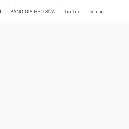
U
BẢNG GIÁ HEO SỮA
Tin Tức
liên hệ