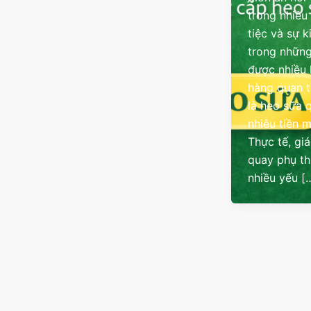
trong nhiều
tiệc và sự k
trong những
được nhiều
hàng quan 
là heo sữa 
nhiêu tiền 
Thực tế, gi
quay phụ t
nhiều yếu [