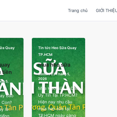
Trang chủ
GIỚI THIỆ
Sữa Quay
Tin tức Heo Sữa Quay
TP.HCM
quay
mua heo sữa
 tiền
admin
/
23 Tháng 5,
2026
ng 5,
Mua Heo Sữa Ở Đâu
Uy Tín Tại TP.HCM?
ay Bao
Hiện nay nhu cầu
1 Con?
mua heo sữa tại
y là
TP.HCM ngày càng
tiếng