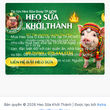
Tin tức Heo Sữa Quay TP.HCM
mua heo sữa
admin
/
23 Tháng 5, 2026
Mua Heo Sữa Ở Đâu Uy Tín Tại TP.HCM? Hiện nay
nhu cầu mua heo sữa tại TP.HCM ngày càng tăng
cao, đặc biệt đối với các quán ăn, nhà hàng và dịch
vụ tiệc. Để chọn được nguồn heo sữa chất lượng,
khách hàng nên lựa chọn đơn vị có: Nguồn heo rõ
ràng
Bản quyền © 2026 Heo Sữa Khởi Thành | Được tạo bởi
Astra